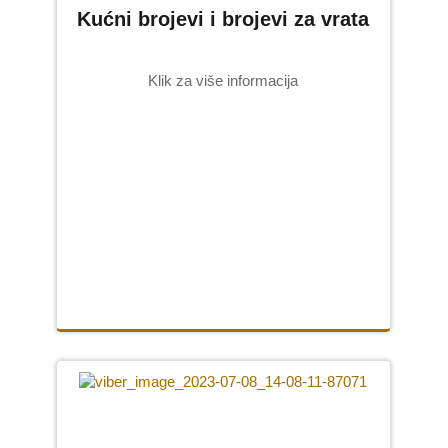
Kućni brojevi i brojevi za vrata
USLUGE
Klik za više informacija
CNC graviranje
Peskarenje
Ručno klesanje
SLIKE
Slike na porcelanu
Grebane umetničke slike
Ikone na porcelanu
O NAMA
KONTAKT