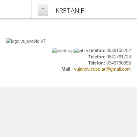
KRETANJE
NASLOVNA
PROIZVODI
Telefon
: 0638155252
Telefon
: 0641761728
Mesingana galanterija
Telefon:
0346790395
Mail
:
vujanovicdoo.ar@gmail.com
Kućni brojevi
Natpisi i obeležavanje
Grbovi i plakete
Set stočići i stolovi
Umetnički predmeti
Pločice za ulazna vrata