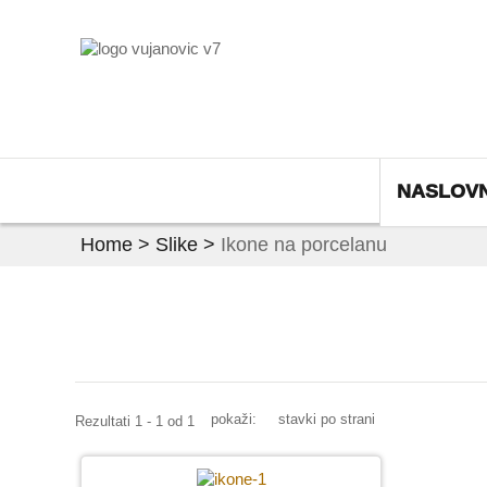
NASLOV
Home
>
Slike
>
Ikone na porcelanu
pokaži:
stavki po strani
Rezultati 1 - 1 od 1