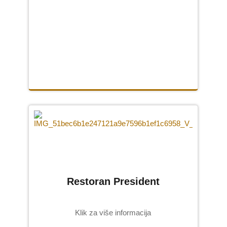
USLUGE
CNC graviranje
Peskarenje
Ručno klesanje
SLIKE
Slike na porcelanu
Grebane umetničke slike
Ikone na porcelanu
Restoran President
O NAMA
Klik za više informacija