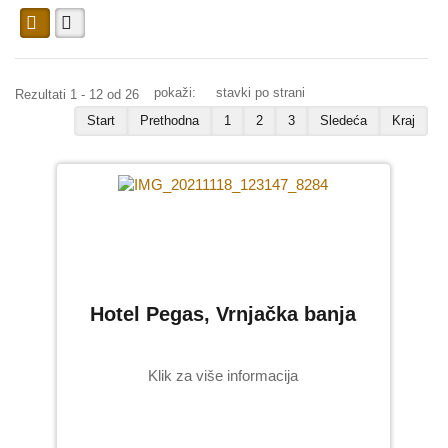
Galerija (naši radovi)
Galanterija za nadgrobne
spomenike
pokaži:
stavki po strani
Rezultati 1 - 12 od 26
Start
Prethodna
1
2
3
Sledeća
Kraj
Slova i brojevi
Krstovi i obeležja
Ramovi
Alke
Vazne i kandila
Hotel Pegas, Vrnjačka banja
Pločice sa natpisom
Ruže i ukrasi
Klik za više informacija
Inoks-prohrom
Galerija (naši radovi)