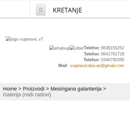
KRETANJE
NASLOVNA
PROIZVODI
Telefon
: 0638155252
Telefon
: 0641761728
Mesingana galanterija
Telefon:
0346790395
Mail
:
vujanovicdoo.ar@gmail.com
Kućni brojevi
Natpisi i obeležavanje
Home
>
Proizvodi
>
Mesingana galanterija
>
Grbovi i plakete
Galerija (naši radovi)
Set stočići i stolovi
Umetnički predmeti
Pločice za ulazna vrata